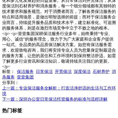
化和多元化发展趋势日益显著。从日常保洁到开荒保洁，从深
度保洁到石材养护和消杀服务，每一个细分领域都有其独特的
技术要求和服务规范。对于消费者而言，了解各类保洁服务的
特点和适用场景，是做出明智选择的前提；而对于保洁服务企
业而言，持续提升服务品质和技术水平，建立标准化、可追溯
的服务体系，则是在激烈市场竞争中立于不败之地的根本。
</p> <p>壹壹集团深耕保洁服务行业多年，始终秉持“专业、
用心、诚信”的服务理念，致力于为广大家庭和企业客户提供
一站式、全品类的高品质保洁解决方案。如您有保洁服务需
求，欢迎致电咨询，我们将安排专业人员为您量身定制最适合
的服务方案，让您的居住和工作环境时刻保持整洁舒适。如需
了解更多行业资讯和保洁知识，敬请持续关注我们的更新。
</p>
标签：
保洁服务
日常保洁
开荒保洁
深度保洁
石材养护
消
杀服务
壹壹集团
分享到：
上一篇
：专业保洁服务全解析：打造洁净舒适的生活与工作环
境
下一篇
：深圳办公室日常保洁托管服务的标准与流程详解
热门标签