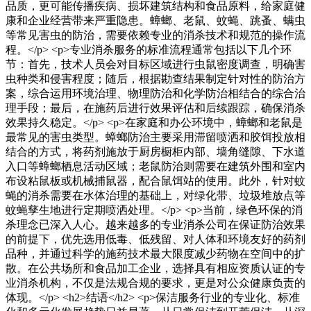
品质，更可能传播疾病、损坏建筑结构和食品原料，给家庭健
康和企业经营带来严重隐患。蟑螂、老鼠、蚊蝇、跳蚤、螨虫
等常见害虫的防治，需要依赖专业的消杀技术和规范的操作流
程。</p> <p>专业消杀服务的标准流程通常包括以下几个环
节：首先，技术人员会对目标区域进行虫鼠密度调查，明确害
虫种类和侵害程度；随后，根据勘查结果制定针对性的防治方
案，综合运用环境治理、物理防治和化学防治相结合的综合治
理手段；最后，在施药后进行效果评估和后续跟踪，确保消杀
效果持久稳定。</p> <p>在家庭和办公环境中，蟑螂和老鼠是
最常见的害虫类型。蟑螂防治主要采用滞留喷洒和胶饵投放相
结合的方式，将药剂施放于厨房橱柜内部、墙角缝隙、下水道
入口等蟑螂栖息活动区域；老鼠防治则需要在建筑外围和室内
布设粘鼠板或机械捕鼠器，配合鼠饵站的使用。此外，针对蚊
蝇的消杀需要在水体治理的基础上，对绿化带、垃圾堆放点等
蚊蝇孳生地进行定期喷洒处理。</p> <p>当前，绿色环保的消
杀理念已深入人心。越来越多的专业消杀公司在保证防治效果
的前提下，优先选用低毒、低残留、对人体和环境友好的药剂
品种，并通过科学的施药技术最大限度减少药物在空间中的扩
散。在公共场所和食品加工企业，选择具有相应资质认证的专
业消杀机构，不仅是法规合规的要求，更是对公众健康负责的
体现。</p> <h2>结语</h2> <p>保洁服务行业的专业化、标准