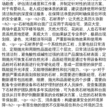
场勘查，评估清洁难度和工作量，并制定针对性的清洁方案。
对于有婴幼儿、老人或过敏体质的家庭，建议选择使用环保型
清洁制剂的深度保洁服务，在保障洁净度的同时确保居住环境
的安全健康。</p> <h2>四、石材养护：让天然之美历久弥新
</h2> <p>石材地面和台面广泛应用于高端住宅、酒店大堂、
商场中庭及写字楼等场所。天然大理石、花岗岩、人造石等材
质虽然质地坚硬、美观大方，但如果缺乏专业养护，极易出现
划痕、渗色、光泽黯淡等问题，严重影响装饰效果和使用寿
命。</p> <p>石材养护是一个系统性的工程，主要包括日常清
洁、定期抛光和周期性晶面处理三个层次。日常清洁应使用中
性清洁剂，避免酸性或碱性过强的清洁产品腐蚀石材表面；定
期抛光可恢复石材自然光泽；晶面处理则是通过专用设备和结
晶粉对石材表面进行化学硬化处理，形成一层致密的保护层，
既能提升光泽度，又能增强耐磨性和抗污能力。</p> <p>对于
磨损严重或表面划痕较深的石材，则需要进行翻新处理。石材
翻新通常包括粗磨、细磨、抛光和晶面硬化四个步骤，需要由
配备专业研磨设备和石材护理剂的技术人员操作。壹壹集团旗
下石材养护团队拥有多年实战经验，可为各类石材地面和台面
提供从日常养护到翻新重装的全程解决方案，让您的石材装饰
常保如新。</p> <h2>五、消杀服务：构建健康安全的环境屏
障</h2> <p>有害生物的侵扰不仅影响居住和办公环境的卫生