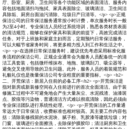
厅、卧室、厨房、卫生间等各个功能区域的表面清洁。服务内
容包括地面清扫与拖拭、家具表面除尘、玻璃清洁、卫生间洁
具除垢、厨房台面油污清除、垃圾日产日清等。</p> <p>正规
保洁公司的日常保洁服务通常按小时计费，单次服务时长一般
为2至4小时。专业保洁人员经过系统培训，熟悉各类材质表面
的清洁规范，能够在保护家具和装潢的前提下，高效完成清洁
任务。对于上班族和家庭主妇而言，定期预约日常保洁服务，
可以大幅节省家务时间，将更多精力投入到工作和生活之中。
</p> <p>在选择日常保洁服务时，建议优先考虑采用标准化服
务流程的保洁公司。正规企业通常会为服务人员配备统一的清
洁工具套装，包括微纤维抹布、地拖、玻璃刮刀、吸尘器等，
避免交叉使用导致的卫生问题。此外，服务人员的着装规范和
礼貌礼仪也是衡量保洁公司专业程度的重要指标。</p> <h2>
二、开荒保洁：新居入住前的必备工序</h2> <p>开荒保洁是
指对新房或新装修空间在入住前进行的首次全面清洁。由于装
修施工过程中不可避免地会产生大量灰尘、水泥残渣、油漆斑
点、胶痕等污染物，普通清洁方式难以彻底清除，因此必须由
专业保洁团队进行系统性处理。</p> <p>开荒保洁的工作量通
常远大于日常保洁，收费标准也相对较高。其主要工作内容包
括：清除装修残留的水泥块、腻子粉、乳胶漆等建筑垃圾；对
门窗、玻璃进行全面擦洗，去除保护膜胶印；清洁厨房和卫生