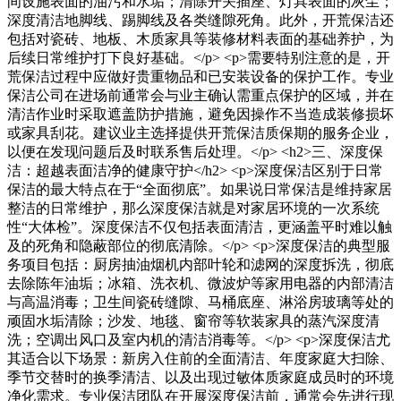
间设施表面的油污和水垢；清除开关插座、灯具表面的灰尘；
深度清洁地脚线、踢脚线及各类缝隙死角。此外，开荒保洁还
包括对瓷砖、地板、木质家具等装修材料表面的基础养护，为
后续日常维护打下良好基础。</p> <p>需要特别注意的是，开
荒保洁过程中应做好贵重物品和已安装设备的保护工作。专业
保洁公司在进场前通常会与业主确认需重点保护的区域，并在
清洁作业时采取遮盖防护措施，避免因操作不当造成装修损坏
或家具刮花。建议业主选择提供开荒保洁质保期的服务企业，
以便在发现问题后及时联系售后处理。</p> <h2>三、深度保
洁：超越表面洁净的健康守护</h2> <p>深度保洁区别于日常
保洁的最大特点在于“全面彻底”。如果说日常保洁是维持家居
整洁的日常维护，那么深度保洁就是对家居环境的一次系统
性“大体检”。深度保洁不仅包括表面清洁，更涵盖平时难以触
及的死角和隐蔽部位的彻底清除。</p> <p>深度保洁的典型服
务项目包括：厨房抽油烟机内部叶轮和滤网的深度拆洗，彻底
去除陈年油垢；冰箱、洗衣机、微波炉等家用电器的内部清洁
与高温消毒；卫生间瓷砖缝隙、马桶底座、淋浴房玻璃等处的
顽固水垢清除；沙发、地毯、窗帘等软装家具的蒸汽深度清
洗；空调出风口及室内机的清洁消毒等。</p> <p>深度保洁尤
其适合以下场景：新房入住前的全面清洁、年度家庭大扫除、
季节交替时的换季清洁、以及出现过敏体质家庭成员时的环境
净化需求。专业保洁团队在开展深度保洁前，通常会先进行现