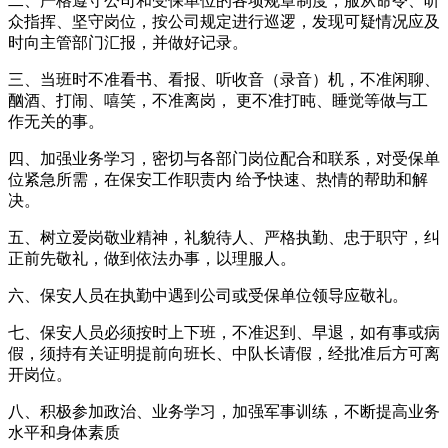
二、严格遵守公司和受保单位的各项规章制度，服从命令、听
众指挥、坚守岗位，按公司规定进行巡逻，发现可疑情况应及
时向主管部门汇报，并做好记录。
三、当班时不准看书、看报、听收音（录音）机，不准闲聊、
酗酒、打闹、嘻笑，不准离岗， 更不准打盹、睡觉等做与工
作无关的事。
四、加强业务学习，密切与各部门岗位配合和联系，对受保单
位紧急所需，在保安工作职责内 给予快速、热情的帮助和解
决。
五、树立爱岗敬业精神，礼貌待人、严格执勤、忠于职守，纠
正前先敬礼，做到依法办事，以理服人。
六、保安人员在执勤中遇到公司或受保单位领导应敬礼。
七、保安人员必须按时上下班，不准迟到、早退，如有事或病
假，须持有关证明提前向班长、中队长请假，经批准后方可离
开岗位。
八、积极参加政治、业务学习，加强军事训练，不断提高业务
水平和身体素质